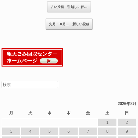
記事のナビゲーション
古い投稿
引越しに伴…
先月・今月…
新しい投稿
2026年8月
月
火
水
木
金
土
日
1
2
3
4
5
6
7
8
9